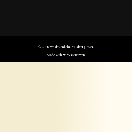
© 2026 Waldeisenbahn Muskau |
Intern
Made with ❤ by maßarbyte