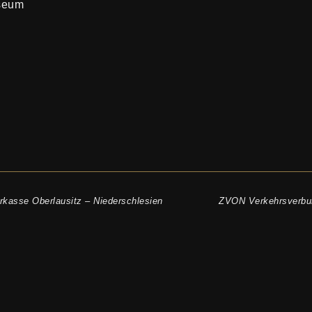
seum
rkasse Oberlausitz – Niederschlesien
ZVON Verkehrsverbu