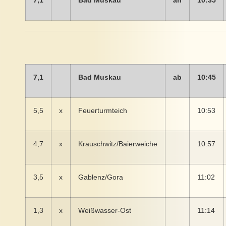
7,1
Bad Muskau
ab
10:45
5,5
x
Feuerturmteich
10:53
4,7
x
Krauschwitz/Baierweiche
10:57
3,5
x
Gablenz/Gora
11:02
1,3
x
Weißwasser-Ost
11:14