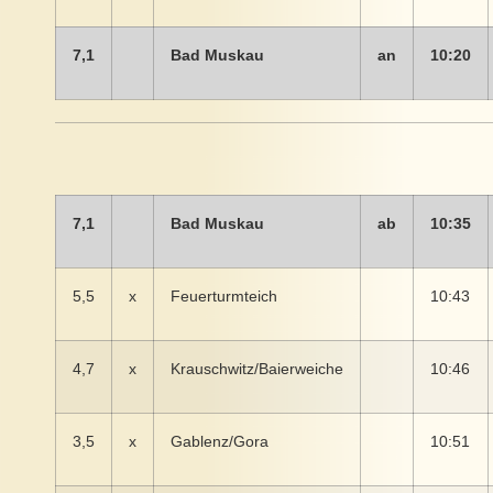
7,1
Bad Muskau
an
10:20
7,1
Bad Muskau
ab
10:35
5,5
x
Feuerturmteich
10:43
4,7
x
Krauschwitz/Baierweiche
10:46
3,5
x
Gablenz/Gora
10:51