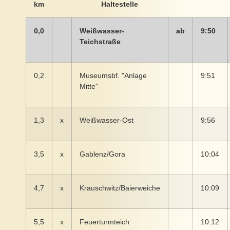
km
Haltestelle
0,0
Weißwasser-
ab
9:50
Teichstraße
0,2
Museumsbf. "Anlage
9:51
Mitte"
1,3
x
Weißwasser-Ost
9:56
3,5
x
Gablenz/Gora
10:04
4,7
x
Krauschwitz/Baierweiche
10:09
5,5
x
Feuerturmteich
10:12