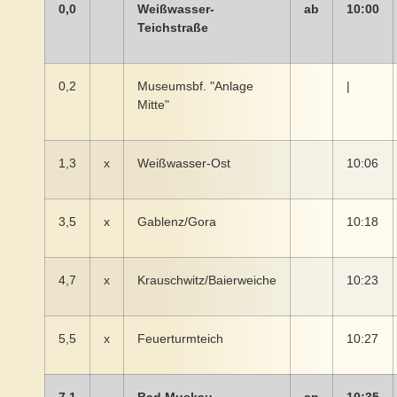
0,0
Weißwasser-
ab
10:00
Teichstraße
0,2
Museumsbf. "Anlage
|
Mitte"
1,3
x
Weißwasser-Ost
10:06
3,5
x
Gablenz/Gora
10:18
4,7
x
Krauschwitz/Baierweiche
10:23
5,5
x
Feuerturmteich
10:27
7,1
Bad Muskau
an
10:35