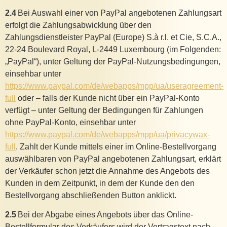
2.4
Bei Auswahl einer von PayPal angebotenen Zahlungsart
erfolgt die Zahlungsabwicklung über den
Zahlungsdienstleister PayPal (Europe) S.à r.l. et Cie, S.C.A.,
22-24 Boulevard Royal, L-2449 Luxembourg (im Folgenden:
„PayPal“), unter Geltung der PayPal-Nutzungsbedingungen,
einsehbar unter
https://www.paypal.com/de/webapps/mpp/ua/useragreement-
full
oder – falls der Kunde nicht über ein PayPal-Konto
verfügt – unter Geltung der Bedingungen für Zahlungen
ohne PayPal-Konto, einsehbar unter
https://www.paypal.com/de/webapps/mpp/ua/privacywax-
full
. Zahlt der Kunde mittels einer im Online-Bestellvorgang
auswählbaren von PayPal angebotenen Zahlungsart, erklärt
der Verkäufer schon jetzt die Annahme des Angebots des
Kunden in dem Zeitpunkt, in dem der Kunde den den
Bestellvorgang abschließenden Button anklickt.
2.5
Bei der Abgabe eines Angebots über das Online-
Bestellformular des Verkäufers wird der Vertragstext nach