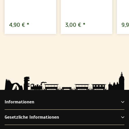
4,90 €
*
3,00 €
*
9,
Informationen
Gesetzliche Informationen