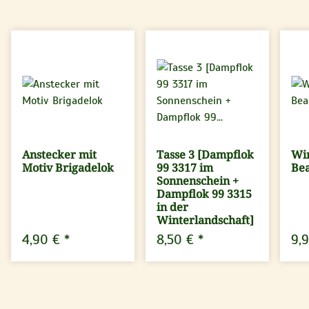
Anstecker mit
Tasse 3 [Dampflok
Win
Motiv Brigadelok
99 3317 im
Be
Sonnenschein +
Dampflok 99 3315
in der
Winterlandschaft]
4,90 €
*
8,50 €
*
9,